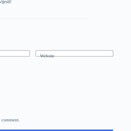
ijesti!
Website
 I comment.