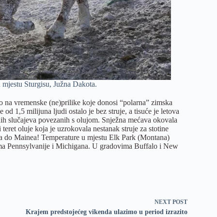
mjestu Sturgisu, Južna Dakota.
na vremenske (ne)prilike koje donosi “polarna” zimska
d 1,5 milijuna ljudi ostalo je bez struje, a tisuće je letova
nih slučajeva povezanih s olujom. Snježna mećava okovala
eret oluje koja je uzrokovala nestanak struje za stotine
sa do Mainea! Temperature u mjestu Elk Park (Montana)
ima Pennsylvanije i Michigana. U gradovima Buffalo i New
NEXT
POST
Krajem predstojećeg vikenda ulazimo u period izrazito