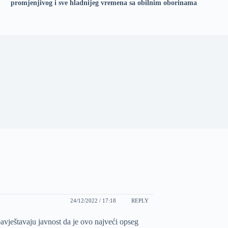
promjenjivog i sve hladnijeg vremena sa obilnim oborinama
24/12/2022 / 17:18
REPLY
ještavaju javnost da je ovo najveći opseg