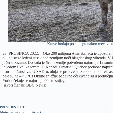
Krave hodaju po snijegu nakon mećave u 
23. PROSINCA 2022. – Oko 200 milijuna Amerikanaca je upozoreno 
oluja i steže ledeni stisak nad zemljom uoči blagdanskog vikenda. Više o
jučer otkazano. Do sada je širom zemlje potvrđeno najmanje 12 smrt
je ledom i Velika jezera. U Kanadi, Ontario i Quebec podnose najveći t
tisuća kućanstava. U SAD-u, oluja se proteže na 3200 km, od Teksa
pale su na – 45 °C! Obilne snježne padaline očekivane su u područj
York očekuje se najmanje 90 cm snijega!
(izvori članak: BBC News)
PREVIOUS
POST
Meteorološke zanimljivosti