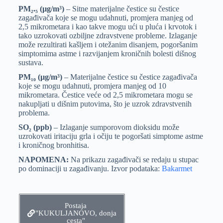
PM₂.₅ (µg/m³)
– Sitne materijalne čestice su čestice
zagađivača koje se mogu udahnuti, promjera manjeg od
2,5 mikrometara i kao takve mogu ući u pluća i krvotok i
tako uzrokovati ozbiljne zdravstvene probleme. Izlaganje
može rezultirati kašljem i otežanim disanjem, pogoršanim
simptomima astme i razvijanjem kroničnih bolesti dišnog
sustava.
PM₁₀ (µg/m³)
– Materijalne čestice su čestice zagađivača
koje se mogu udahnuti, promjera manjeg od 10
mikrometara. Čestice veće od 2,5 mikrometara mogu se
nakupljati u dišnim putovima, što je uzrok zdravstvenih
problema.
SO₂ (ppb)
– Izlaganje sumporovom dioksidu može
uzrokovati iritaciju grla i očiju te pogoršati simptome astme
i kroničnog bronhitisa.
NAPOMENA:
Na prikazu zagađivači se redaju u stupac
po dominaciji u zagađivanju. Izvor podataka:
Bakarmet
Postaja
"KUKULJANOVO, donja
cesta"