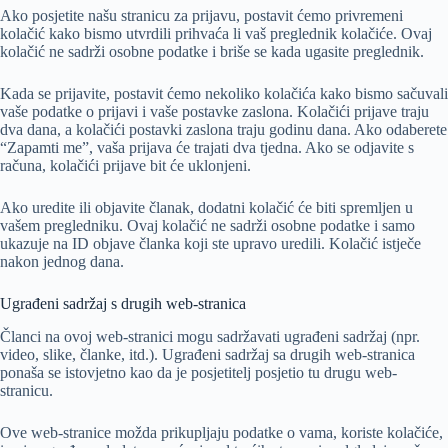
Ako posjetite našu stranicu za prijavu, postavit ćemo privremeni
kolačić kako bismo utvrdili prihvaća li vaš preglednik kolačiće. Ovaj
kolačić ne sadrži osobne podatke i briše se kada ugasite preglednik.
Kada se prijavite, postavit ćemo nekoliko kolačića kako bismo sačuvali
vaše podatke o prijavi i vaše postavke zaslona. Kolačići prijave traju
dva dana, a kolačići postavki zaslona traju godinu dana. Ako odaberete
“Zapamti me”, vaša prijava će trajati dva tjedna. Ako se odjavite s
računa, kolačići prijave bit će uklonjeni.
Ako uredite ili objavite članak, dodatni kolačić će biti spremljen u
vašem pregledniku. Ovaj kolačić ne sadrži osobne podatke i samo
ukazuje na ID objave članka koji ste upravo uredili. Kolačić istječe
nakon jednog dana.
Ugrađeni sadržaj s drugih web-stranica
Članci na ovoj web-stranici mogu sadržavati ugrađeni sadržaj (npr.
video, slike, članke, itd.). Ugrađeni sadržaj sa drugih web-stranica
ponaša se istovjetno kao da je posjetitelj posjetio tu drugu web-
stranicu.
Ove web-stranice možda prikupljaju podatke o vama, koriste kolačiće,