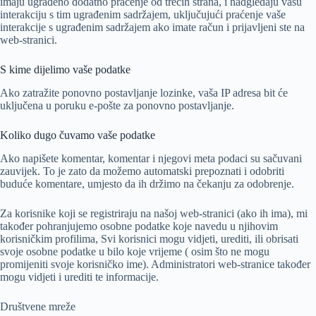
imaju ugrađeno dodatno praćenje od trećih strana, i nadgledaju vašu
interakciju s tim ugrađenim sadržajem, uključujući praćenje vaše
interakcije s ugrađenim sadržajem ako imate račun i prijavljeni ste na
web-stranici.
S kime dijelimo vaše podatke
Ako zatražite ponovno postavljanje lozinke, vaša IP adresa bit će
uključena u poruku e-pošte za ponovno postavljanje.
Koliko dugo čuvamo vaše podatke
Ako napišete komentar, komentar i njegovi meta podaci su sačuvani
zauvijek. To je zato da možemo automatski prepoznati i odobriti
buduće komentare, umjesto da ih držimo na čekanju za odobrenje.
Za korisnike koji se registriraju na našoj web-stranici (ako ih ima), mi
također pohranjujemo osobne podatke koje navedu u njihovim
korisničkim profilima, Svi korisnici mogu vidjeti, urediti, ili obrisati
svoje osobne podatke u bilo koje vrijeme ( osim što ne mogu
promijeniti svoje korisničko ime). Administratori web-stranice također
mogu vidjeti i urediti te informacije.
Društvene mreže