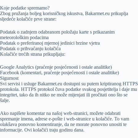
Koje podatke spremamo?
Zbog pružanja boljeg korisničkog iskustva, Bakarmet.eu prikuplja
sljedeće kolačiće prve strane:
Podatak o zadnjem odabranom položaju karte s prikazanim
meteorološkim podacima
Podatak o preferiranoj mjernoj jedinici brzine vjetra
Podatak o prihvaćanju kolačića
Kolačiće trećih strana prikupljaju:
Google Analytics (praćenje posjećenosti i ostale analitike)
Facebook (komentari, praćenje posjećenosti i ostale analitike)
Sigurnost
Svi servisi i usluge Bakarmet.eu dostupni su putem kriptiranog HTTPS
protokola. HTTPS protokol čuva podatke svakog posjetitelja i daje mu
integritet, tako da ih nitko ne može mijenjati ili pročitati ono što se
šalje.
Ako napišete komentar na našoj web-stranici, možete odabrati
spremanje imena, adrese e-pošte i web-stranice u kolačiće. To vam
olakšava ponovno komentiranje, da ne morate ponovno unositi te
informacije. Ovi kolačići traju godinu dana.