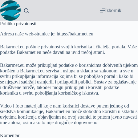
Izbornik
Politika privatnosti
Adresa naše web-stranice je: https://bakarmet.eu
Bakarmet.eu poštuje privatnost svojih korisnika i čitatelja portala. Vaše
podatke Bakarmet.eu neće davati na uvid trećoj strani.
Bakarmet.eu može prikupljati podatke o korisnicima dobivenih tijekom
korištenja Bakarmet.eu servisa i usluga u skladu sa zakonom, a sve u
svrhu prikupljanja informacija kojima bi se poboljšao portal i kako bi
se njegovi sadržaji usmjerili i prilagodili publici. Sustav za oglašavanje
i društvene mreže, također mogu prikupljati i koristiti podatke
korisnika u svrhu poboljšanja korisničkog iskustva.
Video i foto materijali koje nam korisnici dostave putem jednog od
sredstva komunikacije, Bakarmet.eu može slobodno koristiti u skladu s
uvjetima korištenja objavljenim na ovoj stranici te pritom javno navesti
ime autora, osim ako to nije drugačije dogovoreno.
Komentari