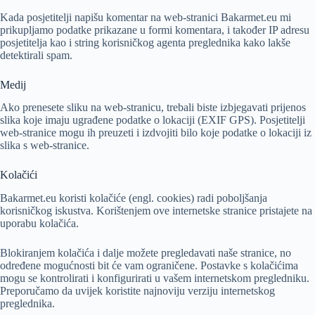
Kada posjetitelji napišu komentar na web-stranici Bakarmet.eu mi
prikupljamo podatke prikazane u formi komentara, i također IP adresu
posjetitelja kao i string korisničkog agenta preglednika kako lakše
detektirali spam.
Medij
Ako prenesete sliku na web-stranicu, trebali biste izbjegavati prijenos
slika koje imaju ugrađene podatke o lokaciji (EXIF GPS). Posjetitelji
web-stranice mogu ih preuzeti i izdvojiti bilo koje podatke o lokaciji iz
slika s web-stranice.
Kolačići
Bakarmet.eu koristi kolačiće (engl. cookies) radi poboljšanja
korisničkog iskustva. Korištenjem ove internetske stranice pristajete na
uporabu kolačića.
Blokiranjem kolačića i dalje možete pregledavati naše stranice, no
određene mogućnosti bit će vam ograničene. Postavke s kolačićima
mogu se kontrolirati i konfigurirati u vašem internetskom pregledniku.
Preporučamo da uvijek koristite najnoviju verziju internetskog
preglednika.