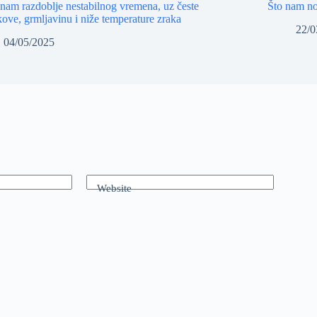
 nam razdoblje nestabilnog vremena, uz česte
Što nam no
kove, grmljavinu i niže temperature zraka
22/0
04/05/2025
Website