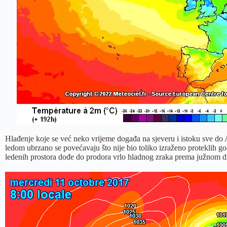
Hlađenje koje se već neko vrijeme događa na sjeveru i istoku sve do
ledom ubrzano se povećavaju što nije bio toliko izraženo proteklih g
ledenih prostora dođe do prodora vrlo hladnog zraka prema južnom di